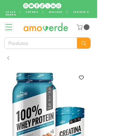
LOJAS
|
CUPONS
|
ATACADO
|
INDIQUE E
GANHE