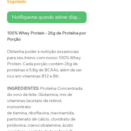
Esgotado
Notifique-me quando estiver disponível
100% Whey Protein - 26g de Proteína por
Porção
Obtenha poder e nutrição essaenciais
para seu treino com nosso 100% Whey
Protein. Cada porção contém 26g de
proteínas e 5,8g de BCAAs, além de ser
rico em vitaminas B12 e B6.
INGREDIENTES:
Proteína Concentrada
do soro de leite, Glutamina, mix de
vitaminas (acetato de retinol,
mononitrato
de tiamina, riboflavina, niacinamida,
pantotenato de cálcio, cloridrato de
piridoxina, cianocobalamina, ácido