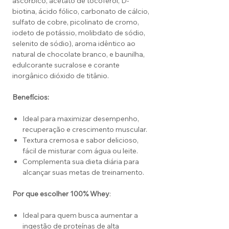
ascórbico, acetato de tocoferol, D-
biotina, ácido fólico, carbonato de cálcio,
sulfato de cobre, picolinato de cromo,
iodeto de potássio, molibdato de sódio,
selenito de sódio), aroma idêntico ao
natural de chocolate branco, e baunilha,
edulcorante sucralose e corante
inorgânico dióxido de titânio.
Benefícios:
Ideal para maximizar desempenho,
recuperação e crescimento muscular.
Textura cremosa e sabor delicioso,
fácil de misturar com água ou leite.
Complementa sua dieta diária para
alcançar suas metas de treinamento.
Por que escolher 100% Whey
:
Ideal para quem busca aumentar a
ingestão de proteínas de alta