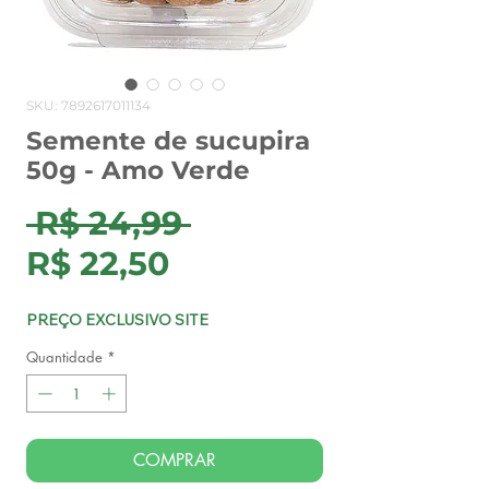
SKU: 7892617011134
Semente de sucupira
50g - Amo Verde
Preço
 R$ 24,99 
Preço
normal
R$ 22,50
promocional
PREÇO EXCLUSIVO SITE
Quantidade
*
COMPRAR