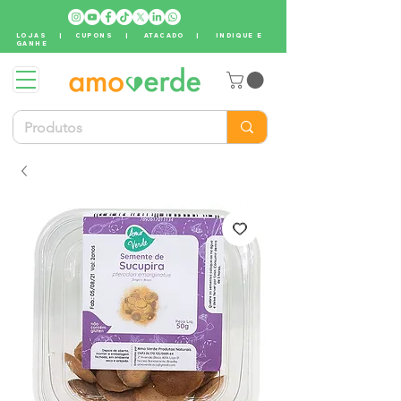
LOJAS
|
CUPONS
|
ATACADO
|
INDIQUE E
GANHE