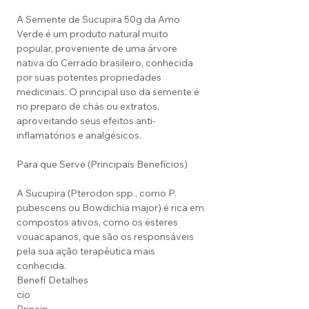
A Semente de Sucupira 50g da Amo
Verde é um produto natural muito
popular, proveniente de uma árvore
nativa do Cerrado brasileiro, conhecida
por suas potentes propriedades
medicinais. O principal uso da semente é
no preparo de chás ou extratos,
aproveitando seus efeitos anti-
inflamatórios e analgésicos.
Para que Serve (Principais Benefícios)
A Sucupira (Pterodon spp., como P.
pubescens ou Bowdichia major) é rica em
compostos ativos, como os ésteres
vouacapanos, que são os responsáveis
pela sua ação terapêutica mais
conhecida.
Benefí
Detalhes
cio