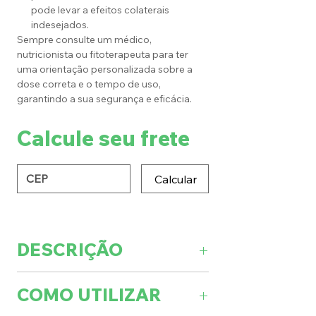
pode levar a efeitos colaterais
indesejados.
Sempre consulte um médico,
nutricionista ou fitoterapeuta para ter
uma orientação personalizada sobre a
dose correta e o tempo de uso,
garantindo a sua segurança e eficácia.
Calcule seu frete
Calcular
DESCRIÇÃO
QUANTIDADE:
Cada pote contém
COMO UTILIZAR
50 g.
NOME CIENTÍFICO
:
Bowdichia