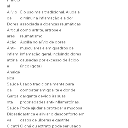
Princip
al
Alívio
É o uso mais tradicional. Ajuda a
de
diminuir a inflamação e a dor
Dores
associada a doenças reumáticas
Articul
como artrite, artrose e
ares
reumatismo.
Ação
Auxilia no alívio de dores
Anti-
musculares e em quadros de
inflam
inflamação geral, incluindo dores
atória
causadas por excesso de ácido
e
úrico (gota).
Analgé
sica
Saúde
Usado tradicionalmente para
da
combater amigdalite e dor de
Garga
garganta devido às suas
nta
propriedades anti-inflamatórias.
Saúde
Pode ajudar a proteger a mucosa
Digesti
gástrica e aliviar o desconforto em
va
casos de úlceras e gastrite.
Cicatri
O chá ou extrato pode ser usado