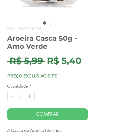
SKU: 7892617011233
Aroeira Casca 50g -
Amo Verde
Preço
Preço
 R$ 5,99 
R$ 5,40
normal
promocion
PREÇO EXCLUSIVO SITE
Quantidade
*
COMPRAR
A Casca de Aroeira (Schinus