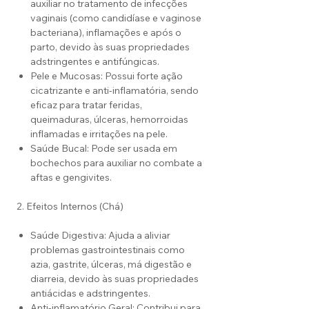
auxiliar no tratamento de infecções
vaginais (como candidíase e vaginose
bacteriana), inflamações e após o
parto, devido às suas propriedades
adstringentes e antifúngicas.
Pele e Mucosas: Possui forte ação
cicatrizante e anti-inflamatória, sendo
eficaz para tratar feridas,
queimaduras, úlceras, hemorroidas
inflamadas e irritações na pele.
Saúde Bucal: Pode ser usada em
bochechos para auxiliar no combate a
aftas e gengivites.
2. Efeitos Internos (Chá)
Saúde Digestiva: Ajuda a aliviar
problemas gastrointestinais como
azia, gastrite, úlceras, má digestão e
diarreia, devido às suas propriedades
antiácidas e adstringentes.
Anti-inflamatório Geral: Contribui para