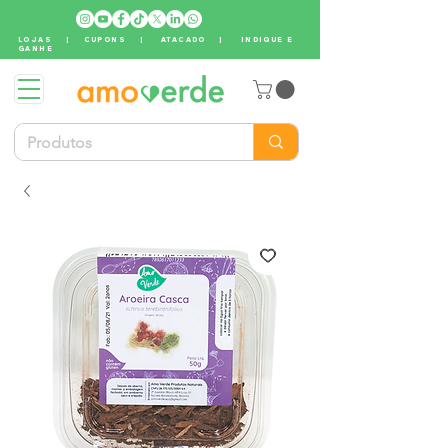
LOJAS
|
CUPONS
|
ATACADO
|
INDIQUE E
GANHE