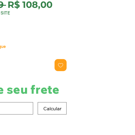
Preço
Preço
9 
R$ 108,00
normal
promocional
SITE
que
e seu frete
Calcular