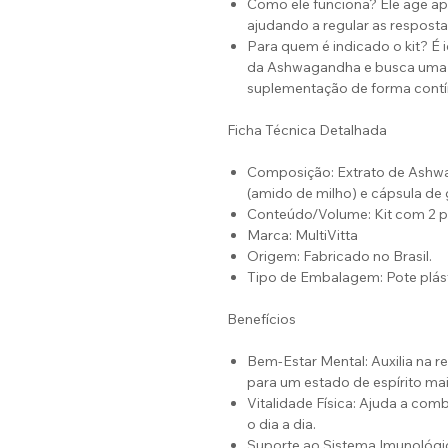
Como ele funciona? Ele age ap
ajudando a regular as resposta
Para quem é indicado o kit? É 
da Ashwagandha e busca uma 
suplementação de forma contí
Ficha Técnica Detalhada
Composição: Extrato de Ashwa
(amido de milho) e cápsula de 
Conteúdo/Volume: Kit com 2 p
Marca: MultiVitta
Origem: Fabricado no Brasil.
Tipo de Embalagem: Pote plást
Benefícios
Bem-Estar Mental: Auxilia na r
para um estado de espírito mai
Vitalidade Física: Ajuda a com
o dia a dia.
Suporte ao Sistema Imunológic