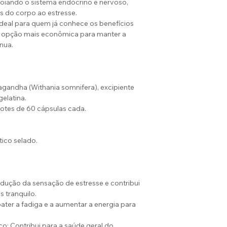
oiando o sistema endócrino e nervoso,
s do corpo ao estresse.
ideal para quem já conhece os benefícios
opção mais econômica para manter a
nua.
gandha (Withania somnifera), excipiente
gelatina.
otes de 60 cápsulas cada.
ico selado.
edução da sensação de estresse e contribui
s tranquilo.
bater a fadiga e a aumentar a energia para
o: Contribui para a saúde geral do