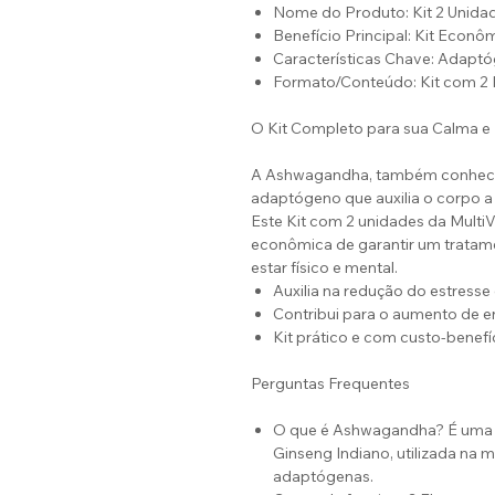
Nome do Produto: Kit 2 Unid
Benefício Principal: Kit Econôm
Características Chave: Adapt
Formato/Conteúdo: Kit com 2 
O Kit Completo para sua Calma e
A Ashwagandha, também conheci
adaptógeno que auxilia o corpo a g
Este Kit com 2 unidades da MultiVi
econômica de garantir um tratame
estar físico e mental.
Auxilia na redução do estresse
Contribui para o aumento de en
Kit prático e com custo-benefíc
Perguntas Frequentes
O que é Ashwagandha? É uma 
Ginseng Indiano, utilizada na 
adaptógenas.