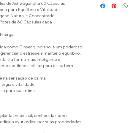
ades de Ashwagandha 60 Cápsulas
ico para Equilíbrio e Vitalidade
ógeno Natural e Concentrado
Potes de 60 Cápsulas cada
 Energia
da como Ginseng Indiano, é um poderoso
erenciar o estresse e manter o equilíbrio.
tta é a forma mais inteligente e
nto contínuo e eficaz para o seu bem-
 e na sensação de calma.
ergia e vitalidade.
io para sua rotina.
planta medicinal, conhecida como
medicina ayurvédica por suas propriedades