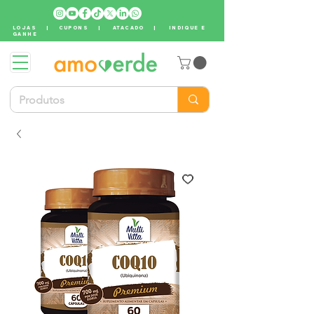
LOJAS
|
CUPONS
|
ATACADO
|
INDIQUE E
GANHE