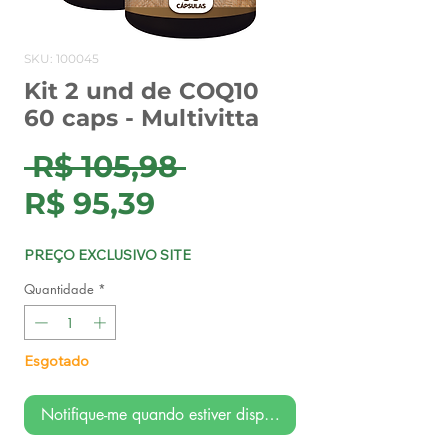
SKU: 100045
Kit 2 und de COQ10
60 caps - Multivitta
Preço
 R$ 105,98 
Preço
normal
R$ 95,39
promocional
PREÇO EXCLUSIVO SITE
Quantidade
*
Esgotado
Notifique-me quando estiver disponível