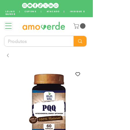
LOJAS
|
CUPONS
|
ATACADO
|
INDIQUE E
GANHE