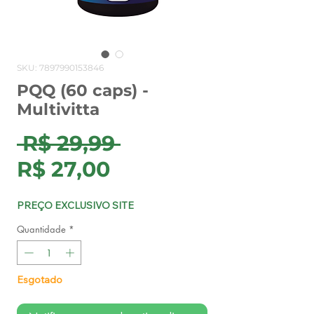
SKU: 7897990153846
PQQ (60 caps) -
Multivitta
Preço
 R$ 29,99 
Preço
normal
R$ 27,00
promocional
PREÇO EXCLUSIVO SITE
Quantidade
*
Esgotado