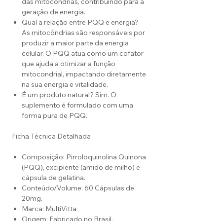
das mitocôndrias, contribuindo para a
geração de energia.
Qual a relação entre PQQ e energia?
As mitocôndrias são responsáveis por
produzir a maior parte da energia
celular. O PQQ atua como um cofator
que ajuda a otimizar a função
mitocondrial, impactando diretamente
na sua energia e vitalidade.
É um produto natural? Sim. O
suplemento é formulado com uma
forma pura de PQQ.
Ficha Técnica Detalhada
Composição: Pirroloquinolina Quinona
(PQQ), excipiente (amido de milho) e
cápsula de gelatina.
Conteúdo/Volume: 60 Cápsulas de
20mg.
Marca: MultiVitta
Origem: Fabricado no Brasil.