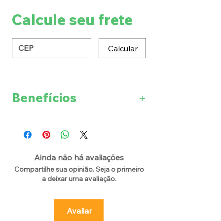
Calcule seu frete
Calcular
Benefícios
Prevenir varizes
Aliviar o inchaço nas pernas
Melhorar a função cognitiva
Reduzir o risco de doenças
Ainda não há avaliações
cardiovasculares
Compartilhe sua opinião. Seja o primeiro
A Castanha da Índia e a
a deixar uma avaliação.
Hamamelis possuem
propriedades anti-inflamatórias
Avaliar
que podem ajudar a reduzir o