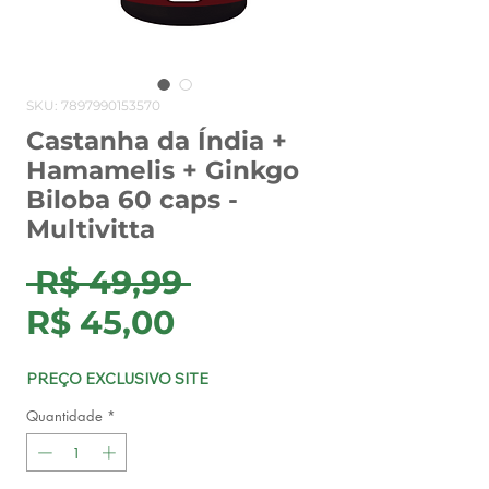
SKU: 7897990153570
Castanha da Índia +
Hamamelis + Ginkgo
Biloba 60 caps -
Multivitta
Preço
 R$ 49,99 
Preço
normal
R$ 45,00
promocional
PREÇO EXCLUSIVO SITE
Quantidade
*