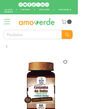
LOJAS
|
CUPONS
|
ATACADO
|
INDIQUE E
GANHE