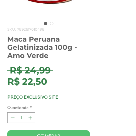
SKU: 7892617010496
Maca Peruana
Gelatinizada 100g -
Amo Verde
Preço
 R$ 24,99 
Preço
normal
R$ 22,50
promocional
PREÇO EXCLUSIVO SITE
Quantidade
*