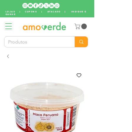
LOJAS
|
CUPONS
|
ATACADO
|
INDIQUE E
GANHE