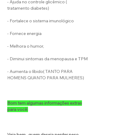
- Ajuda no controle glicêmico (
tratamento diabetes)
- Fortalece o sistema imunológico
- Fornece energia
- Melhora o humor,
- Diminui sintomas da menopausa e TPM
- Aumenta o líbido( TANTO PARA
HOMENS QUANTO PARA MULHERES)
Bom tem algumas informações extras
para você:
Veja bem , quem deseja perder peso