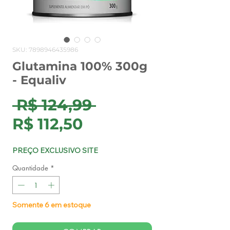
SKU: 7898946435986
Glutamina 100% 300g
- Equaliv
Preço
 R$ 124,99 
Preço
normal
R$ 112,50
promocional
PREÇO EXCLUSIVO SITE
Quantidade
*
Somente 6 em estoque