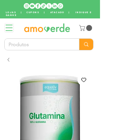
LOJAS
|
CUPONS
|
ATACADO
|
INDIQUE E
GANHE