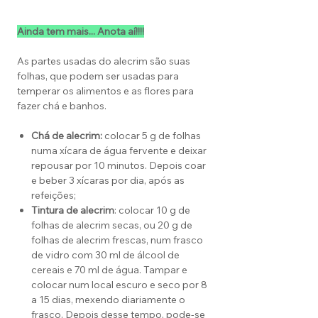
Ainda tem mais... Anota aí!!!!
As partes usadas do alecrim são suas
folhas, que podem ser usadas para
temperar os alimentos e as flores para
fazer chá e banhos.
Chá de alecrim:
colocar 5 g de folhas
numa xícara de água fervente e deixar
repousar por 10 minutos. Depois coar
e beber 3 xícaras por dia, após as
refeições;
Tintura de alecrim
: colocar 10 g de
folhas de alecrim secas, ou 20 g de
folhas de alecrim frescas, num frasco
de vidro com 30 ml de álcool de
cereais e 70 ml de água. Tampar e
colocar num local escuro e seco por 8
a 15 dias, mexendo diariamente o
frasco. Depois desse tempo, pode-se