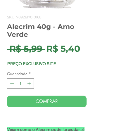
SKU: 7892617010168
Alecrim 40g - Amo
Verde
Preço
Preço
 R$ 5,99 
R$ 5,40
normal
promocion
PREÇO EXCLUSIVO SITE
Quantidade
*
COMPRAR
Vejam como o Alecrim pode te ajudar...é