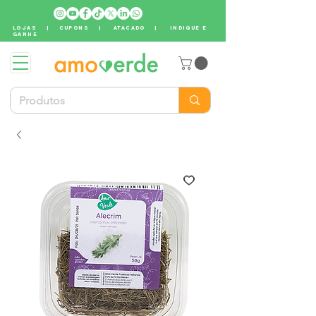
LOJAS
|
CUPONS
|
ATACADO
|
INDIQUE E
GANHE