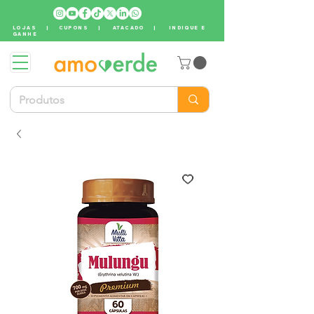
LOJAS
|
CUPONS
|
ATACADO
|
INDIQUE E
GANHE