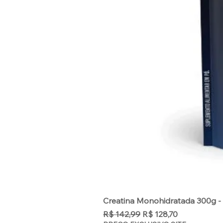
Creatina Monohidratada 300g - 
Preço normal
Preço promocional
R$ 142,99
R$ 128,70