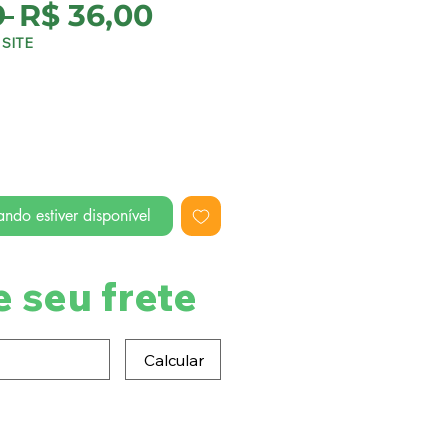
Preço
Preço
 
R$ 36,00
normal
promocional
SITE
ndo estiver disponível
e seu frete
Calcular