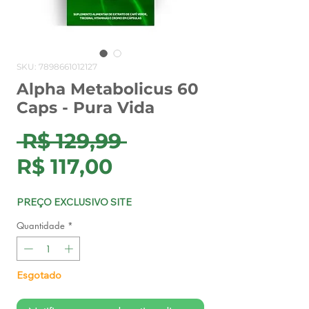
SKU: 7898661012127
Alpha Metabolicus 60
Caps - Pura Vida
Preço
 R$ 129,99 
Preço
normal
R$ 117,00
promocional
PREÇO EXCLUSIVO SITE
Quantidade
*
Esgotado