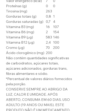
Valor energético (kcal)
7
0
Proteínas (g)
0
0
Tirosina (mg)
263
Gorduras totais (g)
0,8
1
Gorduras saturadas (g)
0,7
4
Vitamina B3 (mg)
16
107
Vitamina B6 (mg)
2
154
Vitamina B9 (µg)
583
146
Vitamina B12 (µg)
2,4
100
Cromo (µg)
70
200
Ácido clorogênico (mg)
200
Não contém quantidades significativas
de carboidratos, açúcares totais,
açúcares adicionados, gorduras trans,
fibras alimentares e sódio.
*Percentual de valores diários fornecidos
pela porção.
CONSERVE SEMPRE AO ABRIGO DA
LUZ, CALOR E UMIDADE. APÓS
ABERTO, CONSUMA EM 60 DIAS. USO
ADULTO (19 ANOS OU MAIS). ESTE
PRODUTO NÃO É UM MEDICAMENTO.