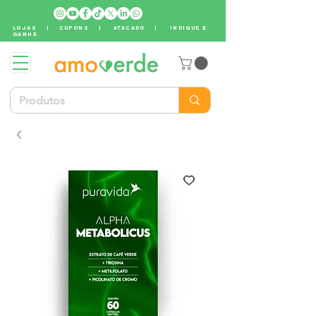
LOJAS
|
CUPONS
|
ATACADO
|
INDIQUE E
GANHE