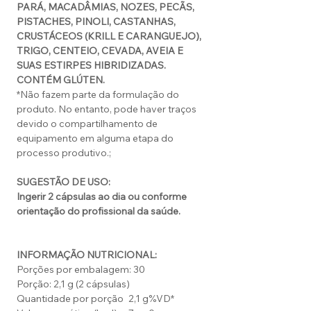
PARÁ, MACADÂMIAS, NOZES, PECÃS,
PISTACHES, PINOLI, CASTANHAS,
CRUSTÁCEOS (KRILL E CARANGUEJO),
TRIGO, CENTEIO, CEVADA, AVEIA E
SUAS ESTIRPES HIBRIDIZADAS.
CONTÉM GLÚTEN.
*Não fazem parte da formulação do
produto. No entanto, pode haver traços
devido o compartilhamento de
equipamento em alguma etapa do
processo produtivo.;
SUGESTÃO DE USO:
Ingerir 2 cápsulas ao dia ou conforme
orientação do profissional da saúde.
INFORMAÇÃO NUTRICIONAL:
Porções por embalagem: 30
Porção: 2,1 g (2 cápsulas)
Quantidade por porção
2,1 g
%VD*