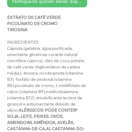
Notifique-me quando estiver disponível
EXTRATO DE CAFÉ VERDE
PICOLINATO DE CROMO
TIROSINA
INGREDIENTES
Cápsula (gelatina, água purificada,
umectante glicerinae corante natural
clorofilina cúprica), óleo de coco,extrato
de café verde, triglicerídeos de cadeia
média,L-tirosina, nicotinamida (vitamina
B3), fosfato de piridoxal (vitamina
B6),picolinato de cromo, L-metilfolato de
cálcio (vitamina B9),metilcobalamina
(vitamina B12), emulsificante lecitina de
girassol e antiumectante dióxido de
silício.
ALÉRGICOS: PODE CONTER*
SOJA, LEITE, PEIXES, OVOS,
AMENDOIM, AMÊNDOA, AVELÃS,
CASTANHA-DE-CAJU, CASTANHA-DO-