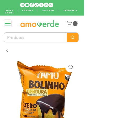
LOJAS
|
CUPONS
|
ATACADO
|
INDIQUE E
GANHE