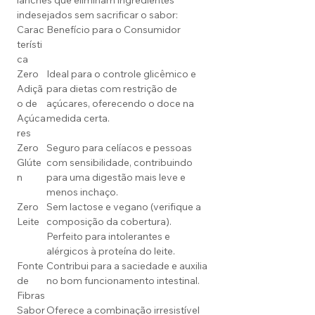
lanches que eliminam ingredientes
indesejados sem sacrificar o sabor:
Carac
Benefício para o Consumidor
terísti
ca
Zero
Ideal para o controle glicêmico e
Adiçã
para dietas com restrição de
o de
açúcares, oferecendo o doce na
Açúca
medida certa.
res
Zero
Seguro para celíacos e pessoas
Glúte
com sensibilidade, contribuindo
n
para uma digestão mais leve e
menos inchaço.
Zero
Sem lactose e vegano (verifique a
Leite
composição da cobertura).
Perfeito para intolerantes e
alérgicos à proteína do leite.
Fonte
Contribui para a saciedade e auxilia
de
no bom funcionamento intestinal.
Fibras
Sabor
Oferece a combinação irresistível