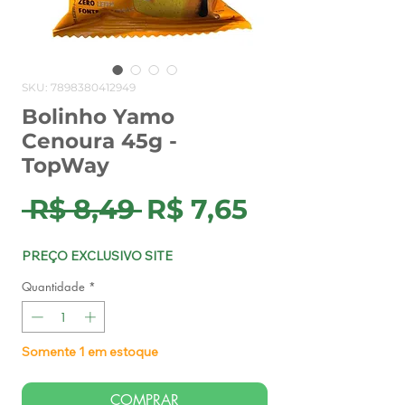
SKU: 7898380412949
Bolinho Yamo
Cenoura 45g -
TopWay
Preço
Preço
 R$ 8,49 
R$ 7,65
normal
promocion
PREÇO EXCLUSIVO SITE
Quantidade
*
Somente 1 em estoque
COMPRAR