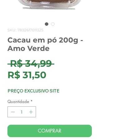
SKU: 7892617011325
Cacau em pó 200g -
Amo Verde
Preço
 R$ 34,99 
Preço
normal
R$ 31,50
promocional
PREÇO EXCLUSIVO SITE
Quantidade
*
COMPRAR