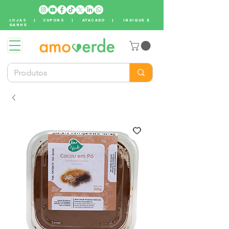
LOJAS
|
CUPONS
|
ATACADO
|
INDIQUE E
GANHE