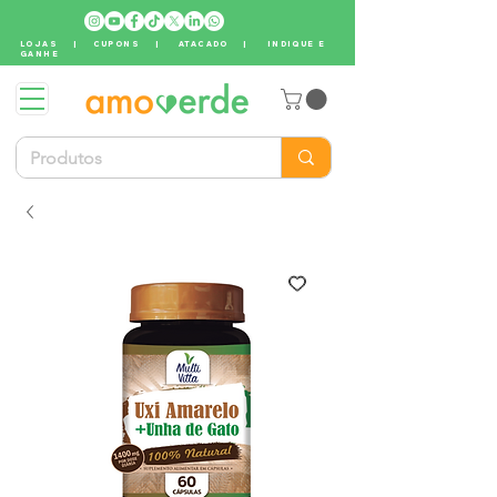
LOJAS
|
CUPONS
|
ATACADO
|
INDIQUE E
GANHE