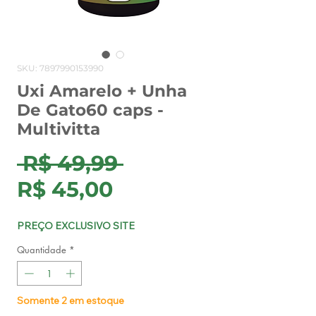
SKU: 7897990153990
Uxi Amarelo + Unha
De Gato60 caps -
Multivitta
Preço
 R$ 49,99 
Preço
normal
R$ 45,00
promocional
PREÇO EXCLUSIVO SITE
Quantidade
*
Somente 2 em estoque