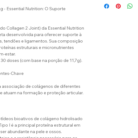
g - Essential Nutrition: O Suporte
 Collagen 2 Joint) da Essential Nutrition
ta desenvolvida para oferecer suporte à
ens, tendões e ligamentos. Sua composição
teínas estruturais e micronutrientes
m-estar.
30 doses (com base na porção de 11,7g).
entes-Chave
 a associação de colágenos de diferentes
e atuam na formação e proteção articular.
tídeos bioativos de colágeno hidrolisado
po I é a principal proteína estrutural em
ser abundante na pele e ossos.