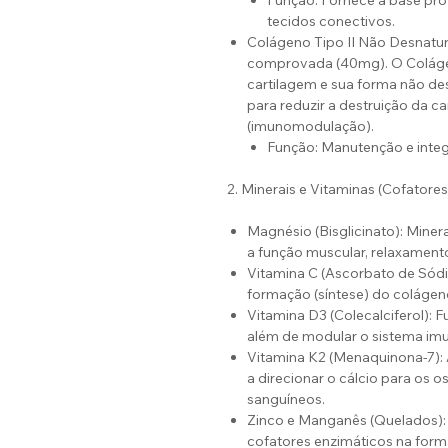
Função: Fornece a base prot
tecidos conectivos.
Colágeno Tipo II Não Desnatur
comprovada (40mg). O Colágeno
cartilagem e sua forma não de
para reduzir a destruição da c
(imunomodulação).
Função: Manutenção e integr
2. Minerais e Vitaminas (Cofatores
Magnésio (Bisglicinato): Miner
a função muscular, relaxament
Vitamina C (Ascorbato de Sódio
formação (síntese) do colágen
Vitamina D3 (Colecalciferol): 
além de modular o sistema im
Vitamina K2 (Menaquinona-7): 
a direcionar o cálcio para os o
sanguíneos.
Zinco e Manganês (Quelados):
cofatores enzimáticos na form