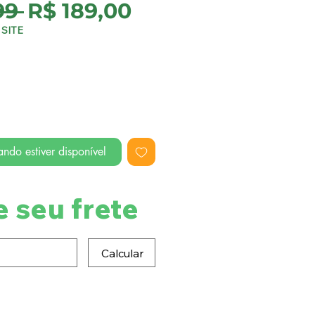
Preço
Preço
99 
R$ 189,00
normal
promocional
SITE
ndo estiver disponível
e seu frete
Calcular