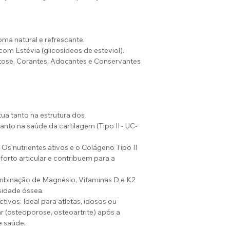
oma natural e refrescante.
m Estévia (glicosídeos de esteviol).
ctose, Corantes, Adoçantes e Conservantes
ua tanto na estrutura dos
anto na saúde da cartilagem (Tipo II - UC-
 Os nutrientes ativos e o Colágeno Tipo II
orto articular e contribuem para a
binação de Magnésio, Vitaminas D e K2
sidade óssea.
vos: Ideal para atletas, idosos ou
 (osteoporose, osteoartrite) após a
e saúde.