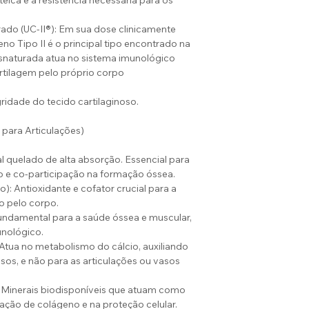
eica e a resistência necessária para os
ado (UC-II®): Em sua dose clinicamente
 Tipo II é o principal tipo encontrado na
snaturada atua no sistema imunológico
artilagem pelo próprio corpo
idade do tecido cartilaginoso.
 para Articulações)
al quelado de alta absorção. Essencial para
o e co-participação na formação óssea.
): Antioxidante e cofator crucial para a
o pelo corpo.
Fundamental para a saúde óssea e muscular,
unológico.
Atua no metabolismo do cálcio, auxiliando
ssos, e não para as articulações ou vasos
 Minerais biodisponíveis que atuam como
ação de colágeno e na proteção celular.