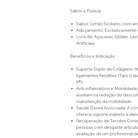
Sabor e Pureza
Sabor: Limão Siciliano, com ar
Adoçamento: Exclusivamente co
Livre de: Açúcares, Glúten, La
Artificiais.
Benefícios e Indicação
Suporte Duplo de Colágeno: At
ligamentos/tendões (Tipo I) qu
II®).
Anti-inflamatório e Mobilidade:
auxiliam na redução do desconf
manutenção da mobilidade.
Saúde Óssea Associada: A com
oferece suporte indireto à den
Recuperação de Tecidos Conecti
pessoas com desgaste articular
avaliação de um profissional d