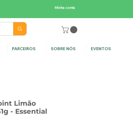
Minha conta
E
PARCEIROS
SOBRE NÓS
EVENTOS
oint Limão
51g - Essential