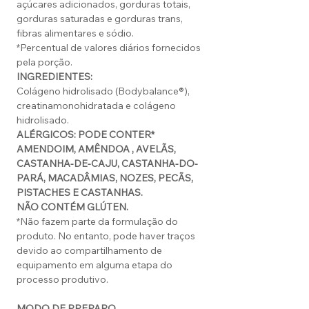
açúcares adicionados, gorduras totais,
gorduras saturadas e gorduras trans,
fibras alimentares e sódio.
*Percentual de valores diários fornecidos
pela porção.
INGREDIENTES:
Colágeno hidrolisado (Bodybalance®),
creatinamonohidratada e colágeno
hidrolisado.
ALÉRGICOS: PODE CONTER*
AMENDOIM, AMÊNDOA , AVELÃS,
CASTANHA-DE-CAJU,
CASTANHA-DO-
PARÁ, MACADÂMIAS, NOZES, PECÃS,
PISTACHES E CASTANHAS.
NÃO
CONTÉM GLÚTEN.
*Não fazem parte da formulação do
produto. No entanto, pode haver traços
devido ao compartilhamento de
equipamento em alguma etapa do
processo produtivo.
MODO DE PREPARO