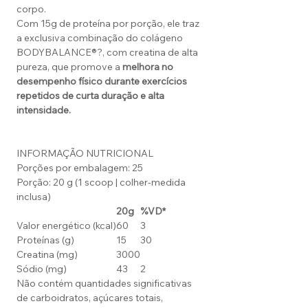
corpo.
Com 15g de proteína por porção, ele traz
a exclusiva combinação do colágeno
BODYBALANCE®?, com creatina de alta
pureza, que promove a
melhora no
desempenho físico durante exercícios
repetidos de curta duração e alta
intensidade.
INFORMAÇÃO NUTRICIONAL
Porções por embalagem: 25
Porção: 20 g (1 scoop | colher-medida
inclusa)
20g
%VD*
Valor energético (kcal)
60
3
Proteínas (g)
15
30
Creatina (mg)
3000
Sódio (mg)
43
2
Não contém quantidades significativas
de carboidratos, açúcares totais,