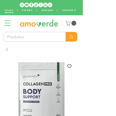
LOJAS
|
CUPONS
|
ATACADO
|
INDIQUE E
GANHE