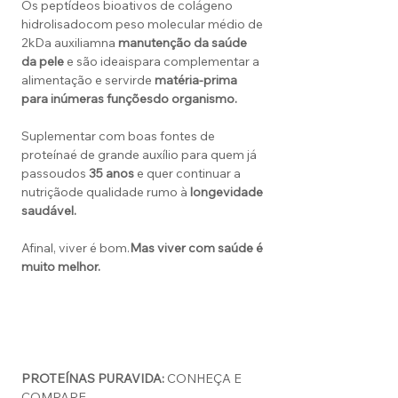
Os peptídeos bioativos de colágeno
hidrolisadocom peso molecular médio de
2kDa auxiliamna
manutenção da saúde
da pele
e são ideaispara complementar a
alimentação e servirde
matéria-prima
para inúmeras funções
do organismo.
Suplementar com boas fontes de
proteínaé de grande auxílio para quem já
passoudos
35 anos
e quer continuar a
nutriçãode qualidade rumo à
longevidade
saudável.
Afinal, viver é bom.
Mas viver com saúde é
muito melhor.
PROTEÍNAS PURAVIDA:
CONHEÇA E
COMPARE.