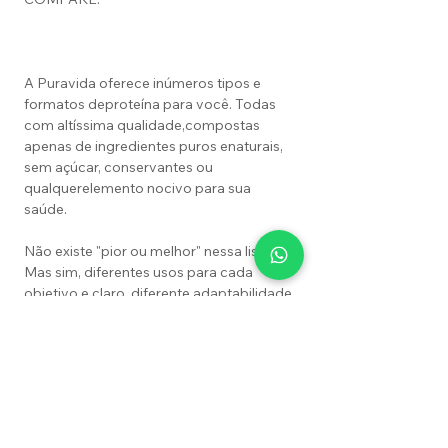
A Puravida oferece inúmeros tipos e
formatos deproteína para você. Todas
com altíssima qualidade,compostas
apenas de ingredientes puros enaturais,
sem açúcar, conservantes ou
qualquerelemento nocivo para sua
saúde.
Não existe "pior ou melhor" nessa lista.
Mas sim, diferentes usos para cada
objetivo e,claro, diferente adaptabilidade
para cada pessoa.Conheça, experimente
e encontre a sua preferida.
Calcule seu frete