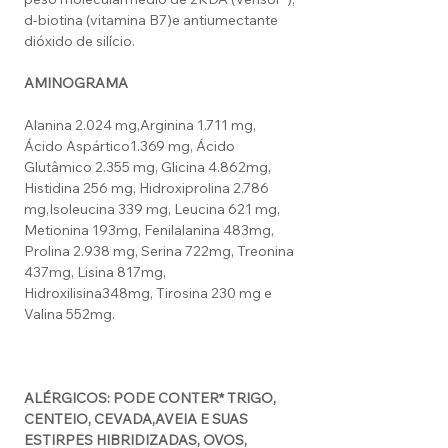
d-biotina (vitamina B7)e antiumectante
dióxido de silício.
AMINOGRAMA
Alanina 2.024 mg,Arginina 1.711 mg,
Ácido Aspártico1.369 mg, Ácido
Glutâmico 2.355 mg, Glicina 4.862mg,
Histidina 256 mg, Hidroxiprolina 2.786
mg,Isoleucina 339 mg, Leucina 621 mg,
Metionina 193mg, Fenilalanina 483mg,
Prolina 2.938 mg, Serina 722mg, Treonina
437mg, Lisina 817mg,
Hidroxilisina348mg, Tirosina 230 mg e
Valina 552mg.
ALÉRGICOS: PODE CONTER* TRIGO,
CENTEIO, CEVADA,
AVEIA E SUAS
ESTIRPES HIBRIDIZADAS, OVOS,