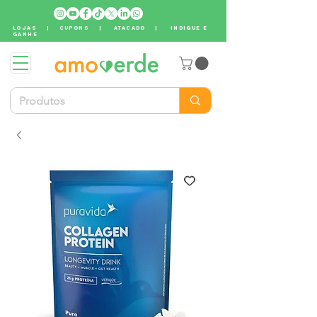
LOJAS
|
CUPONS
|
ATACADO
|
INDIQUE E
GANHE