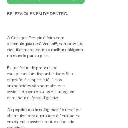
BELEZA QUE VEM DE DENTRO.
O Collagen Protein é feito com
a
tecnologia
alemã Verisol®
, comprovada
cientificamentecomo o
melhor colágeno
do mundo para a pele.
É uma fonte de proteína de
excepcionalbiodisponibilidade. Sua
digestão é simples e fácil,e os
aminoácidos são normalmente
assimiladosem poucos minutos, sem
demandar esforço digestivo.
Os
peptídeos de colágeno
são uma boa
alternativapara quem tem dificuldades
em digerir e assimilaroutros tipos de
proteínas.