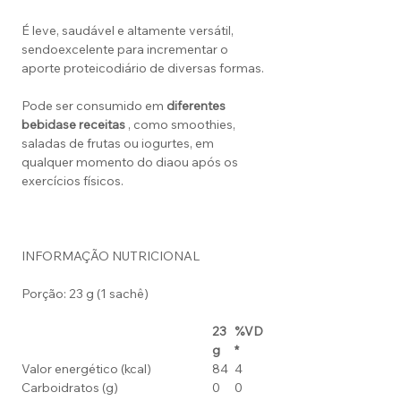
É leve, saudável e altamente versátil,
sendoexcelente para incrementar o
aporte proteicodiário de diversas formas.
Pode ser consumido em
diferentes
bebidas
e receitas
, como smoothies,
saladas de frutas ou iogurtes, em
qualquer momento do diaou após os
exercícios físicos.
INFORMAÇÃO NUTRICIONAL
Porção: 23 g (1 sachê)
23
%VD
g
*
Valor energético (kcal)
84
4
Carboidratos (g)
0
0