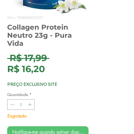
SKU: 7898661013377
Collagen Protein
Neutro 23g - Pura
Vida
Preço
 R$ 17,99 
Preço
normal
R$ 16,20
promocional
PREÇO EXCLUSIVO SITE
Quantidade
*
Esgotado
Notifique-me quando estiver disponível