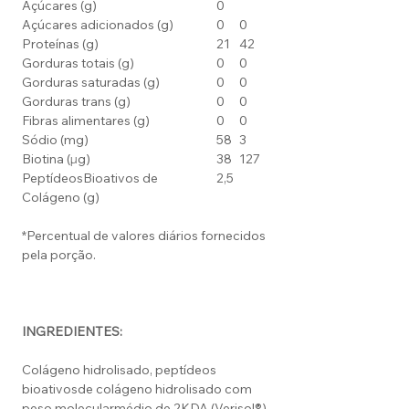
Açúcares (g)
0
Açúcares adicionados (g)
0
0
Proteínas (g)
21
42
Gorduras totais (g)
0
0
Gorduras saturadas (g)
0
0
Gorduras trans (g)
0
0
Fibras alimentares (g)
0
0
Sódio (mg)
58
3
Biotina (µg)
38
127
PeptídeosBioativos de
2,5
Colágeno (g)
*Percentual de valores diários fornecidos
pela porção.
INGREDIENTES:
Colágeno hidrolisado, peptídeos
bioativosde colágeno hidrolisado com
peso molecularmédio de 2KDA (Verisol®),