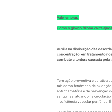
Vale lembrar...
Como o ginkgo Biloba vai te ajudar
Auxilia na diminuição das desord
concentração, em tratamento nos
combate a tontura causada pela lab
Tem ação preventiva e curativa c
tais como fenômeno de oxidação d
antiinflamatória e de prevenção d
sanguínea, atuando na circulação a
insuficiência vascular periférica.