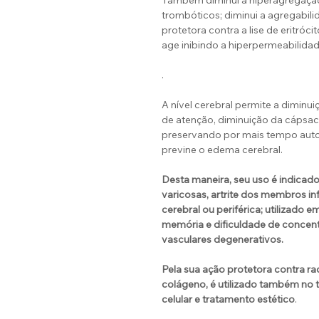
Também diminui a hiperagregação
trombóticos; diminui a agregabil
protetora contra a lise de eritróci
age inibindo a hiperpermeabilidad
.
A nível cerebral permite a diminu
de atenção, diminuição da cápsaci
preservando por mais tempo auto
previne o edema cerebral.
Desta maneira, seu uso é indicado
varicosas, artrite dos membros in
cerebral ou periférica; utilizado e
memória e dificuldade de concen
vasculares degenerativos.
Pela sua ação protetora contra rad
colágeno, é utilizado também no 
celular e tratamento estético
.