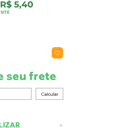
Preço
Preço
R$ 5,40
normal
promocional
SITE
e seu frete
Calcular
LIZAR