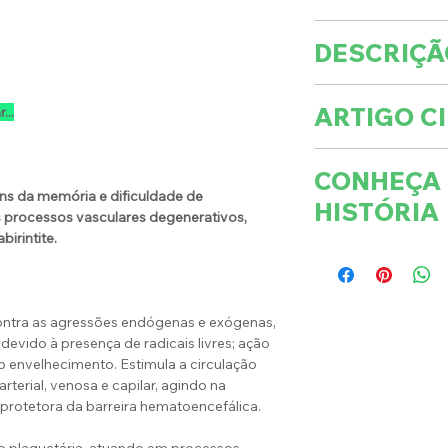
Fazer o chá por i
DESCRIÇÃ
fervente a 1 colh
de 5 a 10 minutos
QUANTIDADE
coar o chá antes 
ARTIGO CI
...
Cada pote conté
Verifique essa e 
NOME CIENTÍFI
CONHEÇA
Ginkgo Biloba
Ginkgo biloba L.
ens da memória e dificuldade de
HISTÓRIA
Não contém glúte
 processos vasculares degenerativos,
irintite.
Após aberta a e
A espécie Ginkgo 
para melhor cons
do mundo, existe 
anos, é consider
ontra as agressões endógenas e exógenas,
fóssil vivo, send
evido à presença de radicais livres; ação
família, e ancestr
o envelhecimento. Estimula a circulação
Atinge uma altura
rterial, venosa e capilar, agindo na
folhas caducas, e
 É protetora da barreira hematoencefálica.
masculinas com m
primavera, e as á