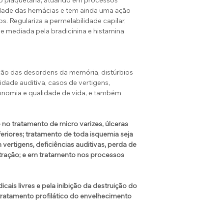
 plaquetária, atuando em processos
idade das hemácias e tem ainda uma ação
produzem uma fru
tos. Regulariza a permelabilidade capilar,
cor cinzenta que c
e mediada pela bradicinina e histamina
originária da Chi
em vários países, i
Ginkgo é resistent
espécie de vida a
ição das desordens da memória, distúrbios
explosão da bomb
dade auditiva, casos de vertigens,
nomia e qualidade de vida, e também
sua resistência à
extremamente resis
insetos e fungos.
 no tratamento de micro varizes, úlceras
feriores; tratamento de toda isquemia seja
m vertigens, deficiências auditivas, perda de
tração; e em tratamento nos processos
icais livres e pela inibição da destruição do
tratamento profilático do envelhecimento