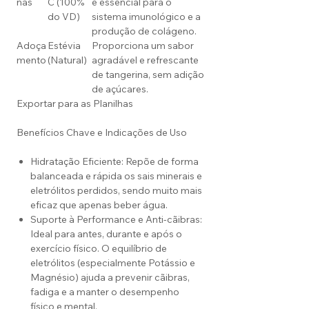
nas
C (100%
e essencial para o
do VD)
sistema imunológico e a
produção de colágeno.
Adoça
Estévia
Proporciona um sabor
mento
(Natural)
agradável e refrescante
de tangerina, sem adição
de açúcares.
Exportar para as Planilhas
Benefícios Chave e Indicações de Uso
Hidratação Eficiente: Repõe de forma
balanceada e rápida os sais minerais e
eletrólitos perdidos, sendo muito mais
eficaz que apenas beber água.
Suporte à Performance e Anti-cãibras:
Ideal para antes, durante e após o
exercício físico. O equilíbrio de
eletrólitos (especialmente Potássio e
Magnésio) ajuda a prevenir cãibras,
fadiga e a manter o desempenho
físico e mental.