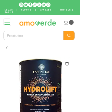
LOJAS
|
CUPONS
|
ATACADO
|
INDIQUE E
GANHE