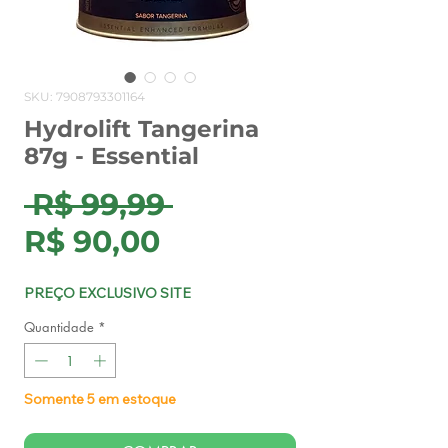
SKU: 7908793301164
Hydrolift Tangerina
87g - Essential
Preço
 R$ 99,99 
Preço
normal
R$ 90,00
promocional
PREÇO EXCLUSIVO SITE
Quantidade
*
Somente 5 em estoque