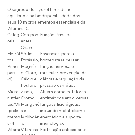
O segredo do Hydrolift reside no
equilíbrio e na biodisponibilidade dos
seus 10 microelementos essenciais e da
Vitamina C:
Categ
Compon
Função Principal
oria
entes
Chave
Eletróli
Sódio,
Essenciais para a
tos
Potássio,
homeostase celular,
Princi
Magnési
função nervosa e
pais
o, Cloro,
muscular, prevenção de
(6)
Cálcio e
cãibras e regulação da
Fósforo
pressão osmótica.
Micro
Zinco,
Atuam como cofatores
nutrien
Cromo,
enzimáticos em diversas
tes/Oli
Manganê
funções fisiológicas,
goele
s e
incluindo metabolismo
mento
Molibdên
energético e suporte
s (4)
io
imunológico.
Vitami
Vitamina
Forte ação antioxidante