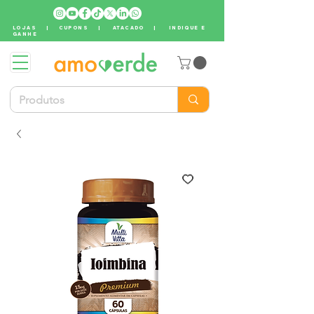
LOJAS
|
CUPONS
|
ATACADO
|
INDIQUE E
GANHE