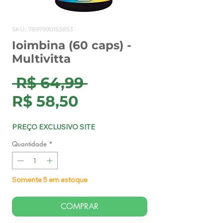
SKU: 7897990153853
Ioimbina (60 caps) -
Multivitta
Preço
 R$ 64,99 
Preço
normal
R$ 58,50
promocional
PREÇO EXCLUSIVO SITE
Quantidade
*
Somente 5 em estoque
COMPRAR