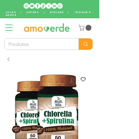
LOJAS
|
CUPONS
|
ATACADO
|
INDIQUE E
GANHE