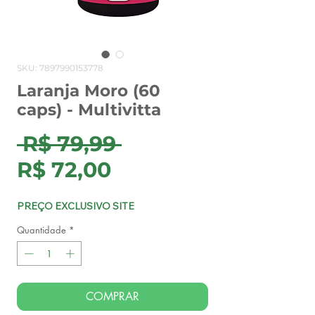
SKU: 7897990153778
Laranja Moro (60
caps) - Multivitta
Preço
 R$ 79,99 
Preço
normal
R$ 72,00
promocional
PREÇO EXCLUSIVO SITE
Quantidade
*
COMPRAR