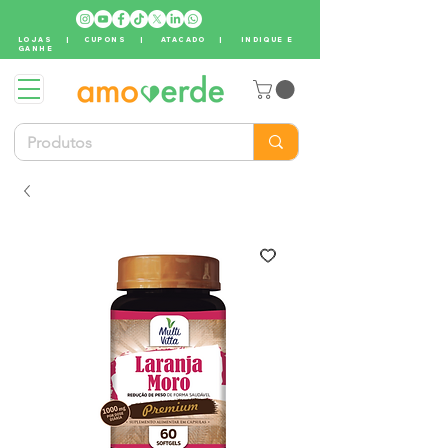
LOJAS
|
CUPONS
|
ATACADO
|
INDIQUE E
GANHE