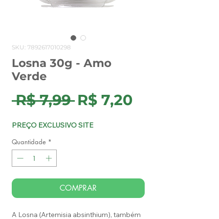
SKU: 7892617010298
Losna 30g - Amo
Verde
Preço
Preço
 R$ 7,99 
R$ 7,20
normal
promocion
PREÇO EXCLUSIVO SITE
Quantidade
*
COMPRAR
A Losna (Artemisia absinthium), também