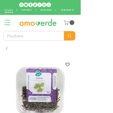
LOJAS
|
CUPONS
|
ATACADO
|
INDIQUE E
GANHE