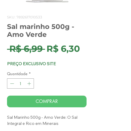
SKU: 7892617010533
Sal marinho 500g -
Amo Verde
Preço
Preço
 R$ 6,99 
R$ 6,30
normal
promocion
PREÇO EXCLUSIVO SITE
Quantidade
*
COMPRAR
Sal Marinho 500g - Amo Verde: O Sal
Integral e Rico em Minerais