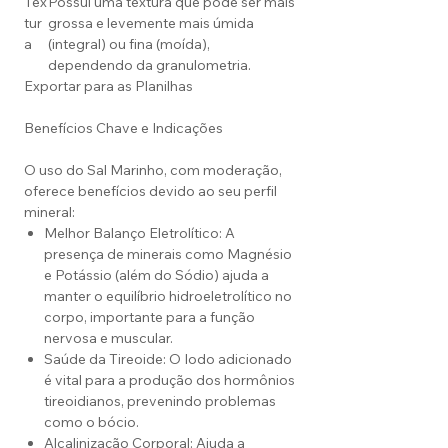
Tex
Possui uma textura que pode ser mais
tur
grossa e levemente mais úmida
a
(integral) ou fina (moída),
dependendo da granulometria.
Exportar para as Planilhas
Benefícios Chave e Indicações
O uso do Sal Marinho, com moderação,
oferece benefícios devido ao seu perfil
mineral:
Melhor Balanço Eletrolítico: A
presença de minerais como Magnésio
e Potássio (além do Sódio) ajuda a
manter o equilíbrio hidroeletrolítico no
corpo, importante para a função
nervosa e muscular.
Saúde da Tireoide: O Iodo adicionado
é vital para a produção dos hormônios
tireoidianos, prevenindo problemas
como o bócio.
Alcalinização Corporal: Ajuda a