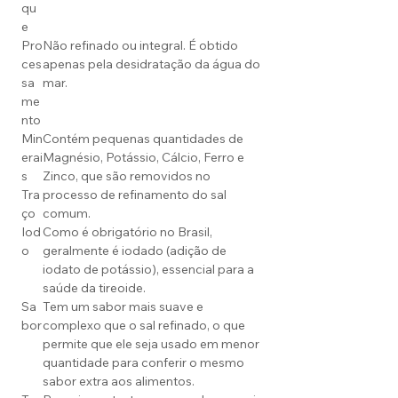
qu
e
Pro
Não refinado ou integral. É obtido
ces
apenas pela desidratação da água do
sa
mar.
me
nto
Min
Contém pequenas quantidades de
erai
Magnésio, Potássio, Cálcio, Ferro e
s
Zinco, que são removidos no
Tra
processo de refinamento do sal
ço
comum.
Iod
Como é obrigatório no Brasil,
o
geralmente é iodado (adição de
iodato de potássio), essencial para a
saúde da tireoide.
Sa
Tem um sabor mais suave e
bor
complexo que o sal refinado, o que
permite que ele seja usado em menor
quantidade para conferir o mesmo
sabor extra aos alimentos.