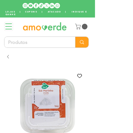
LOJAS
|
CUPONS
|
ATACADO
|
INDIQUE E
GANHE