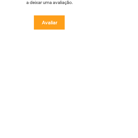
a deixar uma avaliação.
para lavar, tingir e amaciar o couro.
Avaliar