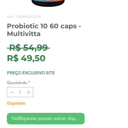
SKU: 7897990153716
Probiotic 10 60 caps -
Multivitta
Preço
 R$ 54,99 
Preço
normal
R$ 49,50
promocional
PREÇO EXCLUSIVO SITE
Quantidade
*
Esgotado
Notifique-me quando estiver disponível