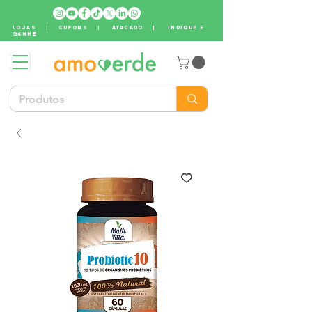
LOJAS
|
CUPONS
|
ATACADO
|
INDIQUE E
GANHE