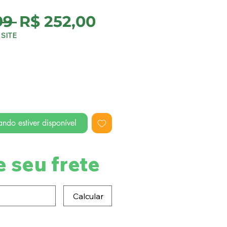
Preço
Preço
99 
R$ 252,00
normal
promocional
SITE
ndo estiver disponível
e seu frete
Calcular