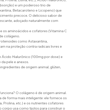
a, Prolina, Lisina, etc.), Ácido Hialurônico,
a absorção) e um poderoso trio de
xantina, Betacaroteno e Licopeno) que
cimento precoce. O delicioso sabor de
frescante, adoçado naturalmente com
e os aminoácidos e cofatores (Vitamina C
 de colágeno.
rotenoides como Astaxantina,
am na proteção contra radicais livres e
m Ácido Hialurônico (100mg por dose) e
e da pele e anexos.
ingredientes de origem animal, glúten,
nciona? O colágeno é de origem animal.
de forma mais inteligente: ele fornece os
, Prolina, etc.) e os nutrientes cofatores
e o corpo usa como tijolos para construir o