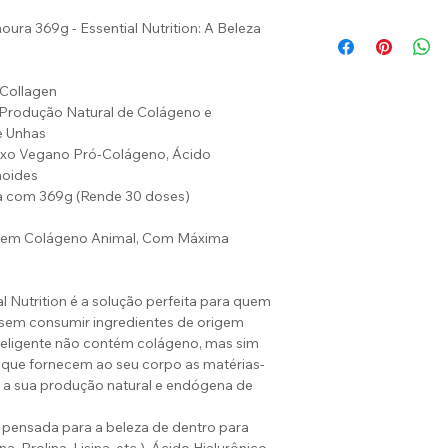
ura 369g - Essential Nutrition: A Beleza
Collagen
à Produção Natural de Colágeno e
e Unhas
exo Vegano Pró-Colágeno, Ácido
noides
a com 369g (Rende 30 doses)
: Sem Colágeno Animal, Com Máxima
 Nutrition é a solução perfeita para quem
 sem consumir ingredientes de origem
nteligente não contém colágeno, mas sim
s que fornecem ao seu corpo as matérias-
r a sua produção natural e endógena de
ensada para a beleza de dentro para