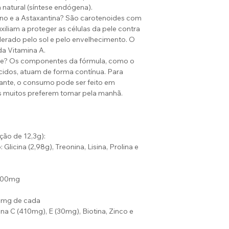
 natural (síntese endógena).
no e a Astaxantina? São carotenoides com
uxiliam a proteger as células da pele contra
elerado pelo sol e pelo envelhecimento. O
a Vitamina A.
le? Os componentes da fórmula, como o
cidos, atuam de forma contínua. Para
dante, o consumo pode ser feito em
 muitos preferem tomar pela manhã.
ção de 12,3g):
icina (2,98g), Treonina, Lisina, Prolina e
: 100mg
8mg de cada
ina C (410mg), E (30mg), Biotina, Zinco e