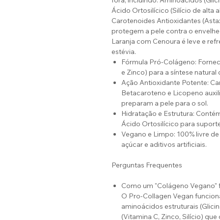
fora, incluindo: Aminoácidos (Glicin
Ácido Ortosilícico (Silício de alt
Carotenoides Antioxidantes (Asta
protegem a pele contra o envelhe
Laranja com Cenoura é leve e re
estévia.
Fórmula Pró-Colágeno: Fornec
e Zinco) para a síntese natural
Ação Antioxidante Potente: Ca
Betacaroteno e Licopeno auxili
preparam a pele para o sol.
Hidratação e Estrutura: Conté
Ácido Ortosilícico para suport
Vegano e Limpo: 100% livre de 
açúcar e aditivos artificiais.
Perguntas Frequentes
Como um "Colágeno Vegano" fu
O Pro-Collagen Vegan funciona 
aminoácidos estruturais (Glicina
(Vitamina C, Zinco, Silício) qu