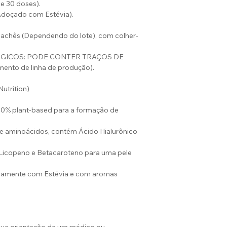
e 30 doses).
Adoçado com Estévia).
achês (Dependendo do lote), com colher-
GICOS: PODE CONTER TRAÇOS DE
ento de linha de produção).
Nutrition)
0% plant-based para a formação de
e aminoácidos, contém Ácido Hialurônico
, Licopeno e Betacaroteno para uma pele
ivamente com Estévia e com aromas