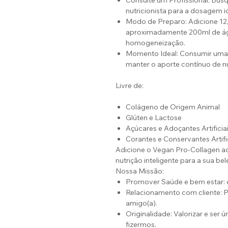
Consulte um Profissional: Bus
nutricionista para a dosagem i
Modo de Preparo: Adicione 12
aproximadamente 200ml de água
homogeneização.
Momento Ideal: Consumir uma v
manter o aporte contínuo de nu
Livre de:
Colágeno de Origem Animal
Glúten e Lactose
Açúcares e Adoçantes Artificia
Corantes e Conservantes Artifi
Adicione o Vegan Pro-Collagen ao
nutrição inteligente para a sua bel
Nossa Missão:
Promover Saúde e bem estar:
Relacionamento com cliente:
amigo(a).
Originalidade: Valorizar e ser
fizermos.