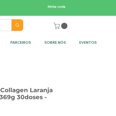
Minha conta
E
PARCEIROS
SOBRE NÓS
EVENTOS
Collagen Laranja
369g 30doses -