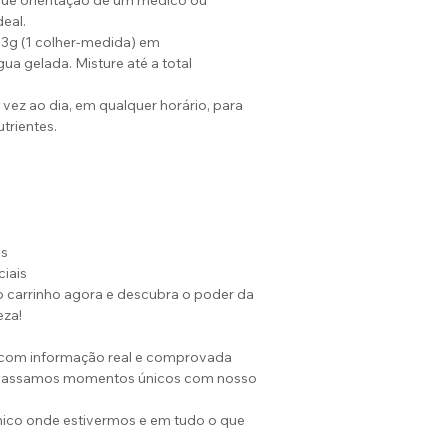
que orientação de um médico ou
deal.
,3g (1 colher-medida) em
 gelada. Misture até a total
ez ao dia, em qualquer horário, para
trientes.
is
ciais
 carrinho agora e descubra o poder da
eza!
 com informação real e comprovada
 Passamos momentos únicos com nosso
 único onde estivermos e em tudo o que