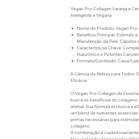
Vegan Pro-Collagen Laranja e Ceno
Inteligente e Vegana
Nome do Produto: Vegan Pro-
Benefício Principal: Estímulo 
Manutenção da Pele, Cabelos 
Características Chave: Compl
Hialurônico e Potentes Carote
Formato/Conteúdo: Caixa/Lat
A Ciência da Beleza para Todos
Eficácia
O Vegan Pro-Collagen da Essential
busca os benefícios do colágeno
animal. Sua fórmula exclusiva e i
um blend de nutrientes essenciai
primas necessárias para estimula
colágeno.
A combinação é cuidadosamente p