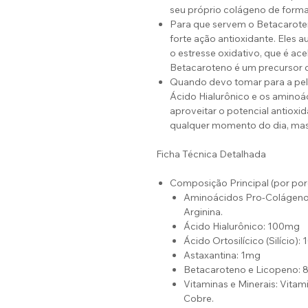
seu próprio colágeno de forma
Para que servem o Betacarote
forte ação antioxidante. Eles a
o estresse oxidativo, que é ac
Betacaroteno é um precursor d
Quando devo tomar para a pe
Ácido Hialurônico e os aminoá
aproveitar o potencial antioxi
qualquer momento do dia, mas
Ficha Técnica Detalhada
Composição Principal (por por
Aminoácidos Pro-Colágeno: Gl
Arginina.
Ácido Hialurônico: 100mg
Ácido Ortosilícico (Silício)
Astaxantina: 1mg
Betacaroteno e Licopeno: 
Vitaminas e Minerais: Vitam
Cobre.