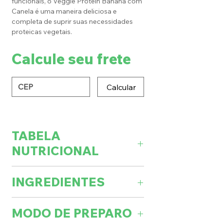
funcionais, o Veggie Protein Banana com
Canela é uma maneira deliciosa e
completa de suprir suas necessidades
proteicas vegetais.
Calcule seu frete
Calcular
TABELA
NUTRICIONAL
Porções por embalagem: 14 (462g)
INGREDIENTES
Porção: 33g(1
33g
%V.D.
colher-medida)
Proteína isolada da ervilha, proteína
MODO DE PREPARO
da amêndoa, polpa de banana