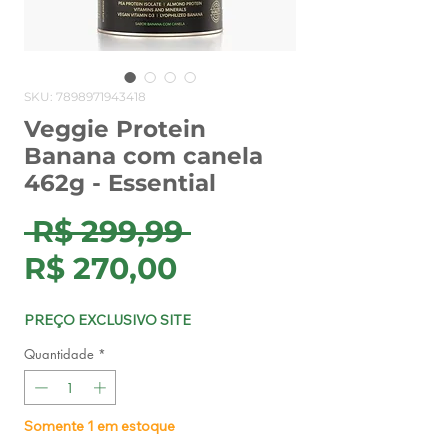
SKU: 7898971943418
Veggie Protein
Banana com canela
462g - Essential
Preço
 R$ 299,99 
Preço
normal
R$ 270,00
promocional
PREÇO EXCLUSIVO SITE
Quantidade
*
Somente 1 em estoque