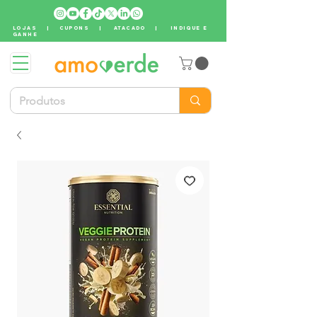
LOJAS
|
CUPONS
|
ATACADO
|
INDIQUE E
GANHE