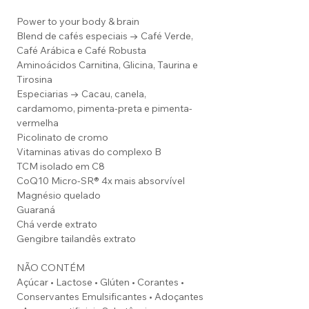
Power to your body & brain
Blend de cafés especiais → Café Verde,
Café Arábica e Café Robusta
Aminoácidos Carnitina, Glicina, Taurina e
Tirosina
Especiarias → Cacau, canela,
cardamomo, pimenta-preta e pimenta-
vermelha
Picolinato de cromo
Vitaminas ativas do complexo B
TCM isolado em C8
CoQ10 Micro-SR® 4x mais absorvível
Magnésio quelado
Guaraná
Chá verde extrato
Gengibre tailandês extrato
NÃO CONTÉM
Açúcar • Lactose • Glúten • Corantes •
Conservantes Emulsificantes • Adoçantes