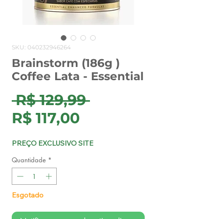
SKU: 040232946264
Brainstorm (186g )
Coffee Lata - Essential
Preço
 R$ 129,99 
Preço
normal
R$ 117,00
promocional
PREÇO EXCLUSIVO SITE
Quantidade
*
Esgotado