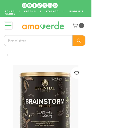
LOJAS
|
CUPONS
|
ATACADO
|
INDIQUE E
GANHE