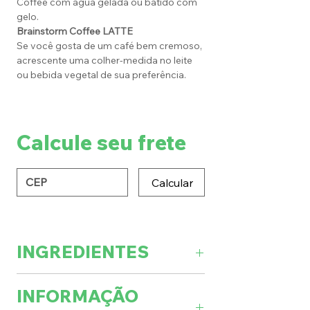
Coffee com água gelada ou batido com
gelo.
Brainstorm Coffee LATTE
Se você gosta de um café bem cremoso,
acrescente uma colher-medida no leite
ou bebida vegetal de sua preferência.
Calcule seu frete
Calcular
INGREDIENTES
Blend de cafés (café robusta, café
INFORMAÇÃO
arábica e café verde), triglicerídeos