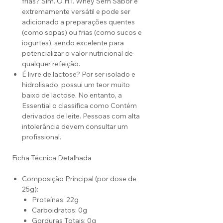
frias? Sim. O H.I. Whey Sem Sabor é
extremamente versátil e pode ser
adicionado a preparações quentes
(como sopas) ou frias (como sucos e
iogurtes), sendo excelente para
potencializar o valor nutricional de
qualquer refeição.
É livre de lactose? Por ser isolado e
hidrolisado, possui um teor muito
baixo de lactose. No entanto, a
Essential o classifica como Contém
derivados de leite. Pessoas com alta
intolerância devem consultar um
profissional.
Ficha Técnica Detalhada
Composição Principal (por dose de
25g):
Proteínas: 22g
Carboidratos: 0g
Gorduras Totais: 0g