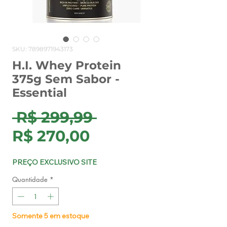
SKU: 7898971943173
H.I. Whey Protein
375g Sem Sabor -
Essential
Preço
 R$ 299,99 
Preço
normal
R$ 270,00
promocional
PREÇO EXCLUSIVO SITE
Quantidade
*
Somente 5 em estoque