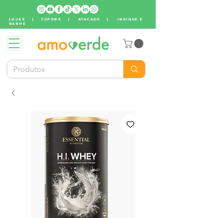
LOJAS
|
CUPONS
|
ATACADO
|
INDIQUE E
GANHE