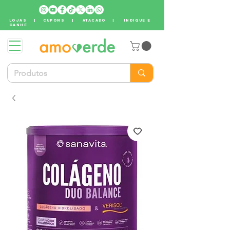
LOJAS
|
CUPONS
|
ATACADO
|
INDIQUE E
GANHE