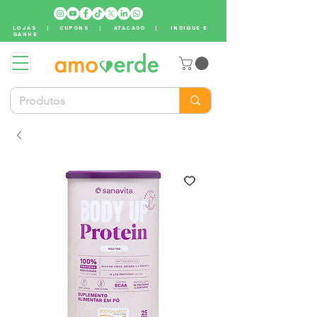
LOJAS
|
CUPONS
|
ATACADO
|
INDIQUE E
GANHE