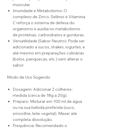
muscular.
Imunidade e Metabolismo: O
complexo de Zinco, Selênio e Vitamina
C reforça o sistema de defesa do
organismo e auxilia no metabolismo
de proteínas, carboidratos e gorduras.
Versatilidade (Sabor Neutro): Pode ser
adicionado a sucos, shakes, iogurtes, e
até mesmo em preparações culinárias
(bolos, panquecas, etc.) sem alterar o
sabor.
Modo de Uso Sugerido
Dosagem: Adicionar 2 colheres-
medida (cerca de 18g a 20g).
Preparo: Misturar em 100 ml de água
ou na sua bebida preferida (suco,
smoothie, leite vegetal). Mexer até
completa dissolução.
Frequência: Recomendado o