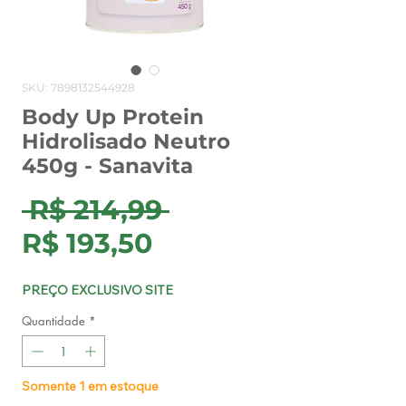
SKU: 7898132544928
Body Up Protein
Hidrolisado Neutro
450g - Sanavita
Preço
 R$ 214,99 
Preço
normal
R$ 193,50
promocional
PREÇO EXCLUSIVO SITE
Quantidade
*
Somente 1 em estoque