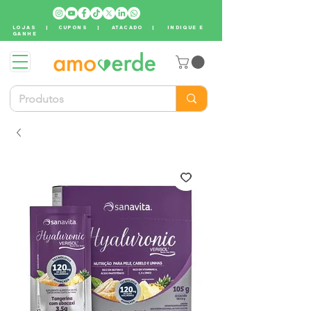
LOJAS
|
CUPONS
|
ATACADO
|
INDIQUE E
GANHE