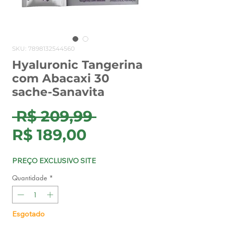
SKU: 7898132544560
Hyaluronic Tangerina
com Abacaxi 30
sache-Sanavita
Preço
 R$ 209,99 
Preço
normal
R$ 189,00
promocional
PREÇO EXCLUSIVO SITE
Quantidade
*
Esgotado