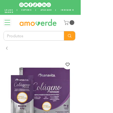
LOJAS
|
CUPONS
|
ATACADO
|
INDIQUE E
GANHE