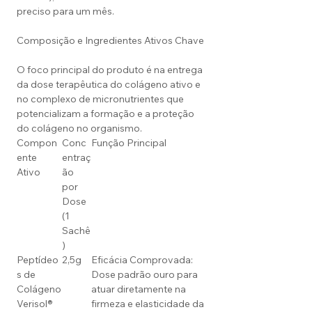
preciso para um mês.
Composição e Ingredientes Ativos Chave
O foco principal do produto é na entrega
da dose terapêutica do colágeno ativo e
no complexo de micronutrientes que
potencializam a formação e a proteção
do colágeno no organismo.
Compon
Conc
Função Principal
ente
entraç
Ativo
ão
por
Dose
(1
Sachê
)
Peptídeo
2,5g
Eficácia Comprovada:
s de
Dose padrão ouro para
Colágeno
atuar diretamente na
Verisol®
firmeza e elasticidade da