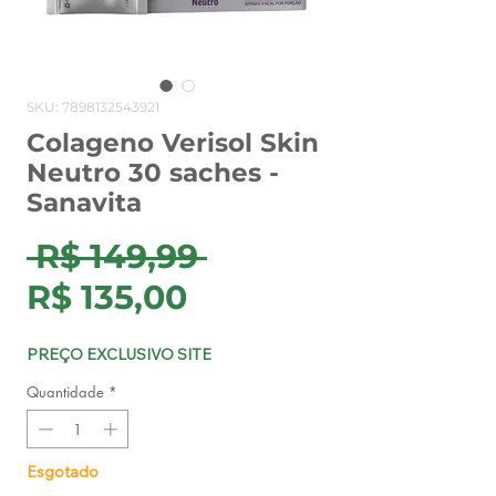
SKU: 7898132543921
Colageno Verisol Skin
Neutro 30 saches -
Sanavita
Preço
 R$ 149,99 
Preço
normal
R$ 135,00
promocional
PREÇO EXCLUSIVO SITE
Quantidade
*
Esgotado