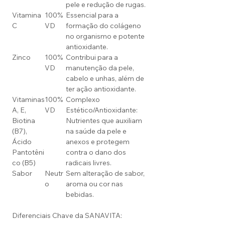
pele e redução de rugas.
Vitamina
100%
Essencial para a
C
VD
formação do colágeno
no organismo e potente
antioxidante.
Zinco
100%
Contribui para a
VD
manutenção da pele,
cabelo e unhas, além de
ter ação antioxidante.
Vitaminas
100%
Complexo
A, E,
VD
Estético/Antioxidante:
Biotina
Nutrientes que auxiliam
(B7),
na saúde da pele e
Ácido
anexos e protegem
Pantotêni
contra o dano dos
co (B5)
radicais livres.
Sabor
Neutr
Sem alteração de sabor,
o
aroma ou cor nas
bebidas.
Diferenciais Chave da SANAVITA: