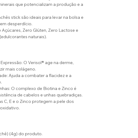
nerais que potencializam a produção e a
hês stick são ideais para levar na bolsa e
 sem desperdício.
 Açúcares, Zero Glúten, Zero Lactose e
(edulcorantes naturais).
Expressão: O Verisol® age na derme,
zir mais colágeno.
ade: Ajuda a combater a flacidez e a
.
nhas: O complexo de Biotina e Zinco é
istência de cabelos e unhas quebradiças.
s C, E e o Zinco protegem a pele dos
oxidativo.
chê) (4g) do produto.