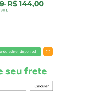
Preço
Preço
9 
R$ 144,00
normal
promocional
SITE
ndo estiver disponível
e seu frete
Calcular