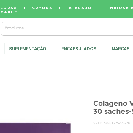
LOJAS
|
CUPONS
|
ATACADO
|
INDIQUE 
GANHE
SUPLEMENTAÇÃO
ENCAPSULADOS
MARCAS
Colageno V
30 saches-
SKU: 7898132544478