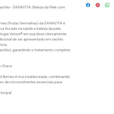
Sachês - SANAVITA: Beleza da Pele com
rries (Frutas Vermelhas) da SANAVITA é
e focado na saúde e beleza da pele,
nologia Verisol® em sua dose clinicamente
icional de ser apresentado em sachês
ncia.
achês), garantindo o tratamento completo
s Chave
d Berries é rica e balanceada, combinando
o de micronutrientes essenciais para
incipal