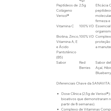
4g)
Peptídeos de
2,5g
Eficácia
Colágeno
peptídeos
Verisol®
molecular
firmeza e
Vitamina C
100% VD
Essencial
organismo
Biotina, Zinco,
100% VD
Complexo 
Vitamina A, E
proteção c
e Ácido
a manuten
Pantotênico
(B5)
Sabor
Red
Sabor del
Berries
Açaí, Hib
Blueberry
Diferenciais Chave da SANAVITA:
Dose Clínica (2,5g de Verisol®
bioativos que demonstraram r
partir de 8 semanas).
Complexo de Vitaminas Comple