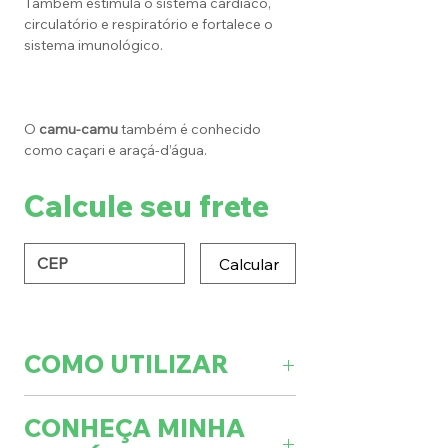
Também estimula o sistema cardíaco,
circulatório e respiratório e fortalece o
sistema imunológico.
O
camu-camu
também é conhecido
como caçari e araçá-d’água.
Calcule seu frete
Calcular
COMO UTILIZAR
Tomar uma colher de chá na água
CONHEÇA MINHA
ou em sua bebida preferência.