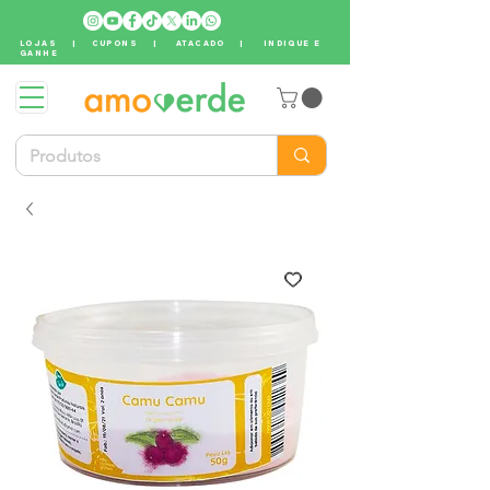
LOJAS
|
CUPONS
|
ATACADO
|
INDIQUE E
GANHE