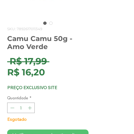
SKU: 7892617011349
Camu Camu 50g -
Amo Verde
Preço
 R$ 17,99 
Preço
normal
R$ 16,20
promocional
PREÇO EXCLUSIVO SITE
Quantidade
*
Esgotado