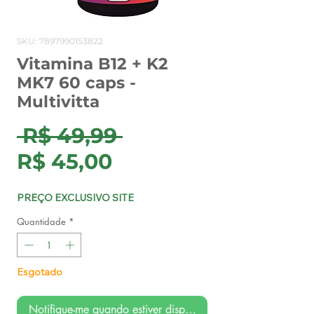
SKU: 7897990153822
Vitamina B12 + K2
MK7 60 caps -
Multivitta
Preço
 R$ 49,99 
Preço
normal
R$ 45,00
promocional
PREÇO EXCLUSIVO SITE
Quantidade
*
Esgotado
Notifique-me quando estiver disponível