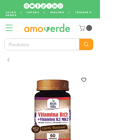
LOJAS
|
CUPONS
|
ATACADO
|
INDIQUE E
GANHE